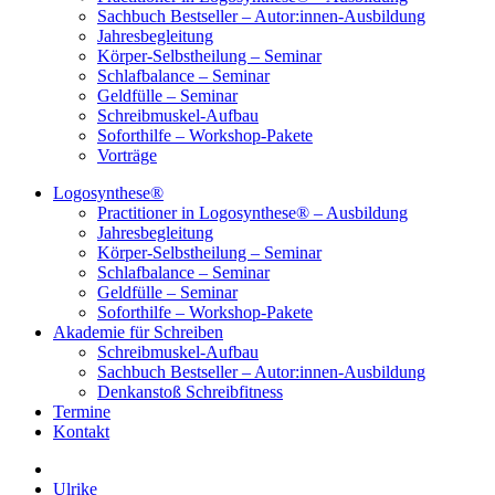
Sachbuch Bestseller – Autor:innen-Ausbildung
Jahresbegleitung
Körper-Selbstheilung – Seminar
Schlafbalance – Seminar
Geldfülle – Seminar
Schreibmuskel-Aufbau
Soforthilfe – Workshop-Pakete
Vorträge
Logosynthese®
Practitioner in Logosynthese® – Ausbildung
Jahresbegleitung
Körper-Selbstheilung – Seminar
Schlafbalance – Seminar
Geldfülle – Seminar
Soforthilfe – Workshop-Pakete
Akademie für Schreiben
Schreibmuskel-Aufbau
Sachbuch Bestseller – Autor:innen-Ausbildung
Denkanstoß Schreibfitness
Termine
Kontakt
Ulrike