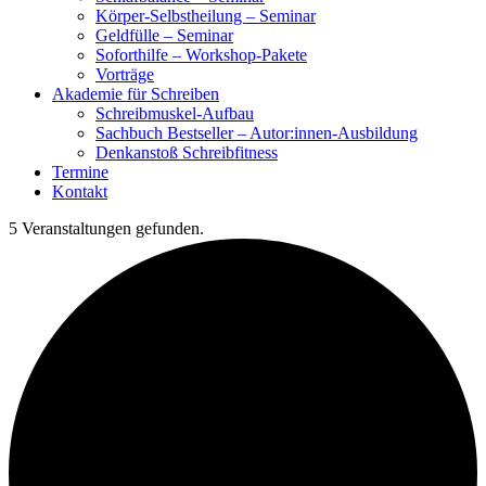
Körper-Selbstheilung – Seminar
Geldfülle – Seminar
Soforthilfe – Workshop-Pakete
Vorträge
Akademie für Schreiben
Schreibmuskel-Aufbau
Sachbuch Bestseller – Autor:innen-Ausbildung
Denkanstoß Schreibfitness
Termine
Kontakt
5 Veranstaltungen gefunden.