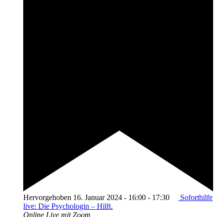
Hervorgehoben
16. Januar 2024 - 16:00
-
17:30
Soforthilfe
live: Die Psychologin – Hilft.
Online
Live mit Zoom