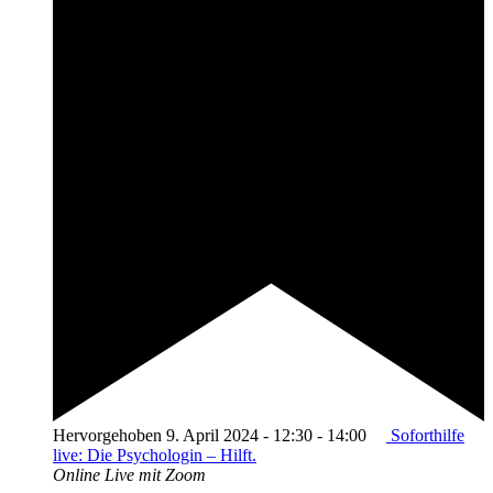
Hervorgehoben
9. April 2024 - 12:30
-
14:00
Soforthilfe
live: Die Psychologin – Hilft.
Online
Live mit Zoom