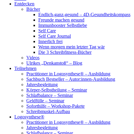
Entdecken
Bücher
Endlich-ganz-gesund – 4D-Gesundheitskompass
Freunde machen gesund
Immunbooster Selbstliebe
Self Care
Self Care Journal
Innerlich frei
Wenn morgen mein letzter Tag wär
Die 3 Schreibfitness-Bücher
Videos
Ulrikes „Denkanstoß“ – Blog
Teilnehmen
Practitioner in Logosynthese® – Ausbildung
Sachbuch Bestseller – Autor:innen-Ausbildung
Jahresbegleitung
Körper-Selbstheilung – Seminar
Schlafbalance – Seminar
Geldfülle – Seminar
Soforthilfe – Workshop-Pakete
Schreibmuskel-Aufbau
Logosynthese®
Practitioner in Logosynthese® – Ausbildung
Jahresbegleitung
Schlafbalance – Seminar