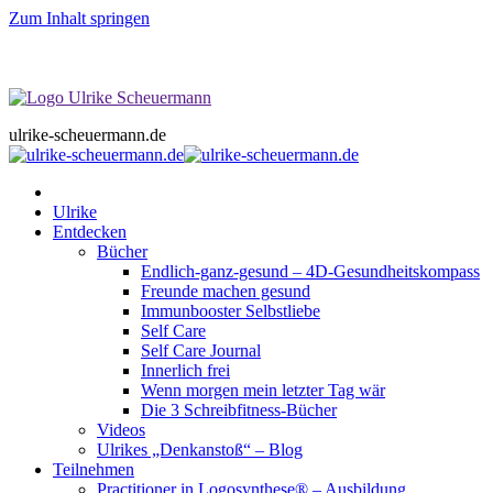
Zum Inhalt springen
ulrike scheuermann
das wesentliche leben
ulrike-scheuermann.de
Ulrike
Entdecken
Bücher
Endlich-ganz-gesund – 4D-Gesundheitskompass
Freunde machen gesund
Immunbooster Selbstliebe
Self Care
Self Care Journal
Innerlich frei
Wenn morgen mein letzter Tag wär
Die 3 Schreibfitness-Bücher
Videos
Ulrikes „Denkanstoß“ – Blog
Teilnehmen
Practitioner in Logosynthese® – Ausbildung